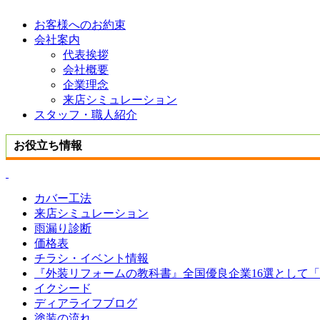
お客様へのお約束
会社案内
代表挨拶
会社概要
企業理念
来店シミュレーション
スタッフ・職人紹介
お役立ち情報
カバー工法
来店シミュレーション
雨漏り診断
価格表
チラシ・イベント情報
『外装リフォームの教科書』全国優良企業16選として
イクシード
ディアライフブログ
塗装の流れ