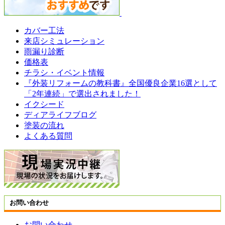
カバー工法
来店シミュレーション
雨漏り診断
価格表
チラシ・イベント情報
『外装リフォームの教科書』全国優良企業16選として
「2年連続」で選出されました！
イクシード
ディアライフブログ
塗装の流れ
よくある質問
お問い合わせ
お問い合わせ