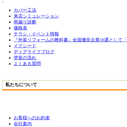
カバー工法
来店シミュレーション
雨漏り診断
価格表
チラシ・イベント情報
『外装リフォームの教科書』全国優良企業16選として
イクシード
ディアライフブログ
塗装の流れ
よくある質問
私たちについて
お客様へのお約束
会社案内