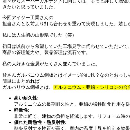
前々からスーパーガルテクトに関しては、もっと詳しく勉強
きたいと思っていました。
今回アイジー工業さんの
担当さんと以前より打ち合わせを重ねて実現しました。嬉し
私には人生初の山形県でした（笑）
初日は以前から希望していた工場見学に伺わせていただいて
商品の管理能力や、製品管理は流石です。
私の大好きな金属がたくさん並んでいました。
皆さんガルバニウム鋼板とはイメージ的に鉄？なのとおっし
簡単にまとめれば
ガルバリウム鋼板とは、
アルミニウム・亜鉛・シリコンの合
高い耐久性
:
アルミニウムの長期耐久性と、亜鉛の犠牲防食作用を併
軽量性
:
非常に軽く、建物の負担を軽減します。
リフォーム時の
優れた耐熱性・熱反射性
:
熱を反射する性質が高く、室内の温度上昇を抑える効果