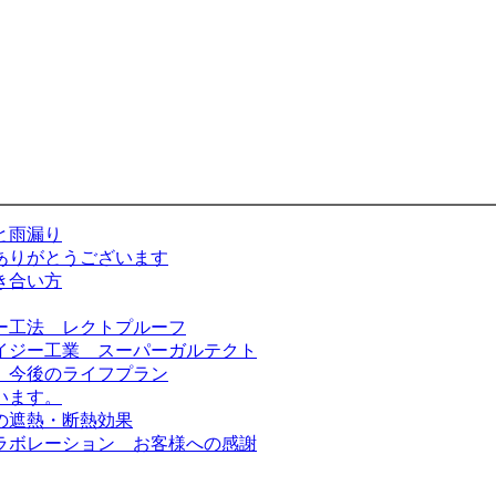
と雨漏り
ありがとうございます
き合い方
ー工法 レクトプルーフ
イジー工業 スーパーガルテクト
 今後のライフプラン
います。
の遮熱・断熱効果
ラボレーション お客様への感謝