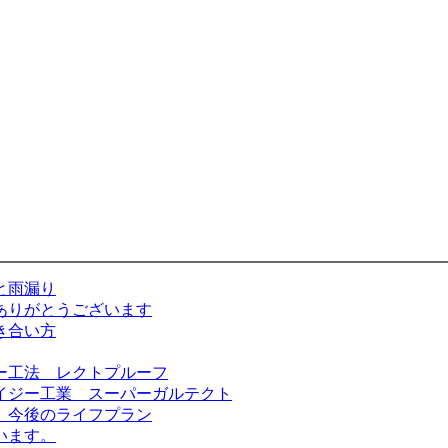
と雨漏り
ありがとうございます
き合い方
ー工法 レクトプルーフ
イジー工業 スーパーガルテクト
 今後のライフプラン
います。