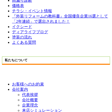
雨漏り診断
価格表
チラシ・イベント情報
『外装リフォームの教科書』全国優良企業16選として
「2年連続」で選出されました！
イクシード
ディアライフブログ
塗装の流れ
よくある質問
私たちについて
お客様へのお約束
会社案内
代表挨拶
会社概要
企業理念
来店シミュレーション